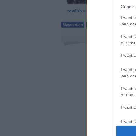
Google 
tovább »
I want t
web or d
I want t
purpose
I want 
I want t
web or d
I want t
or app.
I want t
I want t
authenti