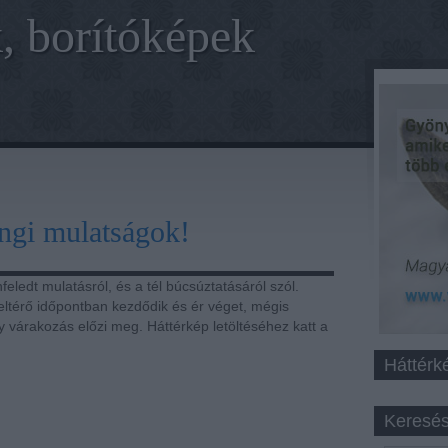
, borítóképek
ngi mulatságok!
feledt mulatásról, és a tél búcsúztatásáról szól.
ltérő időpontban kezdődik és ér véget, mégis
 várakozás előzi meg. Háttérkép letöltéséhez katt a
Háttérk
Keresé