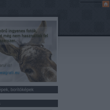
épek, borítóképek
s