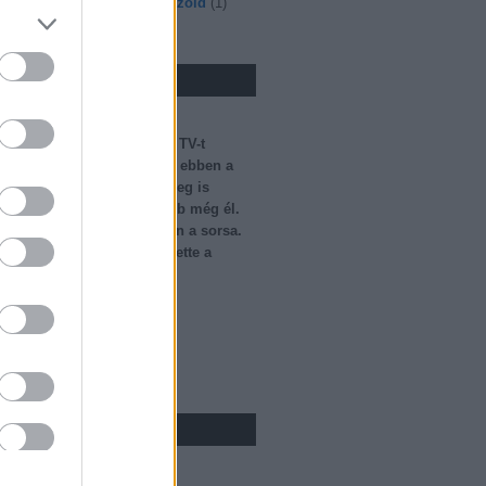
sky
(
1
)
zászló
(
2
)
zebra
(
1
)
zöld
(
1
)
ímkefelhő
nló
űnt a Jazz TV vagy sem?
reális helyzete van a Jazz TV-t
ugyanis bejelentették, hogy ebben a
lelövik a Jazz TV-t, ami meg is
s már néhány perccel később még él.
ár el, hogy most mi legyen a sorsa.
retes, a napokban bejelentette a
enntartója, hogy nehéz…
alytvidents.blog.hu
um
us
(
1
)
is
(
1
)