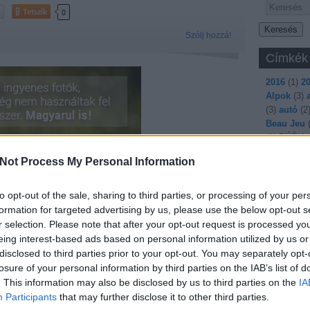
Tetszik
0
Szólj hozzá!
Címkék
2016
(
1
)
2
Alpok
(
3
)
(
3
)
autó
(
2
Beau Jeu
(
1
)
BÚÉK
(
(
1
)
cseres
Not Process My Personal Information
csontváz
(
(
1
)
ember
fa
(
2
)
face
to opt-out of the sale, sharing to third parties, or processing of your per
farsang
(
7
formation for targeted advertising by us, please use the below opt-out s
(
1
)
foci
(
2
)
r selection. Please note that after your opt-out request is processed y
futball
(
2
)
eing interest-based ads based on personal information utilized by us or
gyertya
(
3
)
disclosed to third parties prior to your opt-out. You may separately opt-
Halloween
losure of your personal information by third parties on the IAB’s list of
ál...
húsvét
(
3
)
. This information may also be disclosed by us to third parties on the
IA
karnevál
(
Participants
that may further disclose it to other third parties.
képügynö