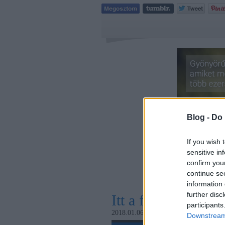
Blog -
Do 
If you wish 
sensitive in
confirm you
continue se
information 
further disc
Itt a farsang, áll a b
participants
2018.01.06. 15:42
bizony
Downstream 