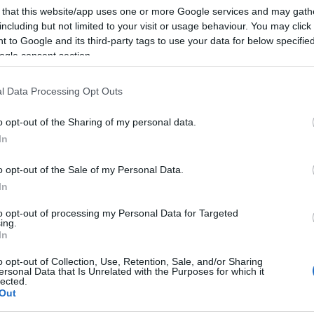
téséhez katt ide! Háttérkép letöltéséhez katt ide!
konfetti
(
3
 that this website/app uses one or more Google services and may gath
rkép farsangra
légy
(
2
)
le
including but not limited to your visit or usage behaviour. You may click 
macska
(
2
 to Google and its third-party tags to use your data for below specifi
magnólia
ogle consent section.
március
(
materiald
l Data Processing Opt Outs
mobil
(
1
)
naplemen
Németors
o opt-out of the Sharing of my personal data.
Tetszik
0
nyúl
(
1
)
ol
In
ősz
(
8
)
Pa
Szólj hozzá!
piros-fehé
o opt-out of the Sale of my Personal Data.
régi
(
2
)
re
In
sakura
(
1
)
arneválról
sütemény
to opt-out of processing my Personal Data for Targeted
szerelem
(
ing.
(
8
)
szív
(
4
)
In
téséhez katt ide! Háttérkép letöltéséhez katt ide!
szürke
(
1
)
téséhez katt ide! További karneváli képek »
télapó
(
1
)
o opt-out of Collection, Use, Retention, Sale, and/or Sharing
ersonal Data that Is Unrelated with the Purposes for which it
tulipán
(
1
)
lected.
(
8
)
Valenti
Out
világbajn