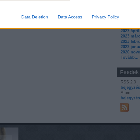
2024 dec
2024 nov
2024 júliu
Data Deletion
Data Access
Privacy Policy
2024 febr
2024 janu
2023 ápril
2023 márc
2023 febr
2023 janu
2020 nov
Tovább
...
Feedek
RSS 2.0
bejegyzé
Atom
bejegyzé