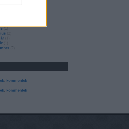
ember
(
2
)
ember
(
1
)
s
(
1
)
uár
(
1
)
ár
(
2
)
is
(
1
)
ius
(
2
)
uár
(
1
)
ár
(
1
)
ember
(
2
)
sek
,
kommentek
sek
,
kommentek