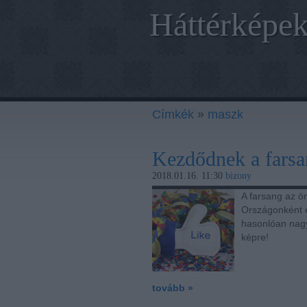
Háttérképek
Címkék
»
maszk
Kezdődnek a farsa
2018.01.16. 11:30
bizony
A farsang az ön
Országonként e
hasonlóan nagy
képre!
tovább »